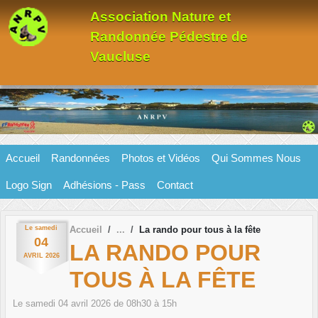
Panneau de gestion des cookies
Association Nature et
Randonnée Pédestre de
Vaucluse
Accueil
Randonnées
Photos et Vidéos
Qui Sommes Nous
Logo Sign
Adhésions - Pass
Contact
Le
samedi
Accueil
La rando pour tous à la fête
04
LA RANDO POUR
AVRIL
2026
TOUS À LA FÊTE
Le
samedi
04
avril
2026
de 08h30 à 15h