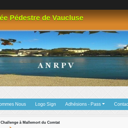
ée Pédestre de Vaucluse
Sommes Nous
Logo Sign
Adhésions - Pass
Contac
Challenge à Mallemort du Comtat