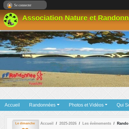
Panneau de gestion des cookies
Se connecter
Association Nature et Randonn
Accueil
Randonnées
Photos et Vidéos
Qui 
Accueil
2025-2026
Les évènements
Rando 
Le
dimanche