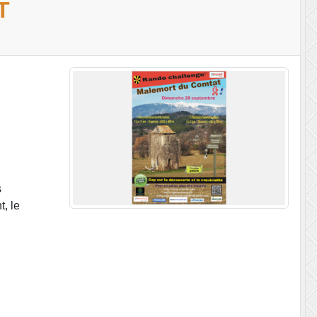
T
s
t, le