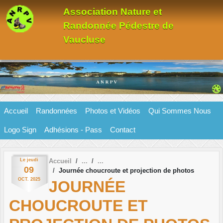
Panneau de gestion des cookies
Association Nature et
Randonnée Pédestre de
Vaucluse
Accueil
Randonnées
Photos et Vidéos
Qui Sommes Nous
Logo Sign
Adhésions - Pass
Contact
Le
jeudi
Accueil
09
Journée choucroute et projection de photos
OCT.
2025
JOURNÉE
CHOUCROUTE ET