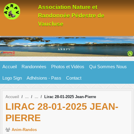
Panneau de gestion des cookies
Association Nature et
Randonnée Pédestre de
Vaucluse
Accueil
Randonnées
Photos et Vidéos
Qui Sommes Nous
Logo Sign
Adhésions - Pass
Contact
Accueil
Lirac 28-01-2025 Jean-Pierre
LIRAC 28-01-2025 JEAN-
PIERRE
Anim-Randos