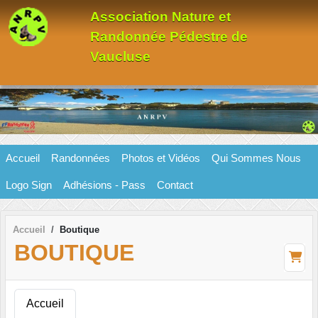
Panneau de gestion des cookies
Association Nature et
Randonnée Pédestre de
Vaucluse
Accueil
Randonnées
Photos et Vidéos
Qui Sommes Nous
Logo Sign
Adhésions - Pass
Contact
Accueil
Boutique
BOUTIQUE
Accueil