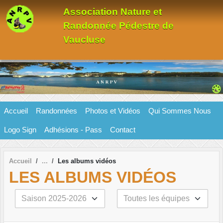
Panneau de gestion des cookies
Association Nature et
Randonnée Pédestre de
Vaucluse
Accueil
Randonnées
Photos et Vidéos
Qui Sommes Nous
Logo Sign
Adhésions - Pass
Contact
Accueil
Les albums vidéos
LES ALBUMS VIDÉOS