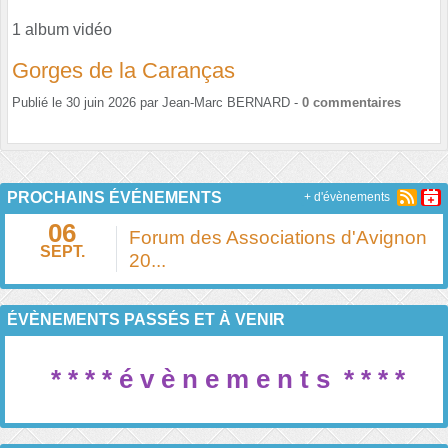
1 album vidéo
Gorges de la Caranças
Publié le
30 juin 2026
par
Jean-Marc BERNARD
-
0
commentaires
PROCHAINS ÉVÉNEMENTS
+ d'évènements
06
Forum des Associations d'Avignon
SEPT.
20...
ÉVÈNEMENTS PASSÉS ET À VENIR
* * * *
é v è n e
m e n t s
* * * *