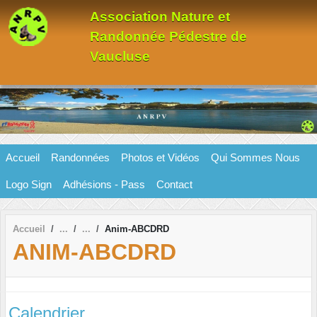
Panneau de gestion des cookies
Association Nature et
Randonnée Pédestre de
Vaucluse
Accueil
Randonnées
Photos et Vidéos
Qui Sommes Nous
Logo Sign
Adhésions - Pass
Contact
Accueil
Anim-ABCDRD
ANIM-ABCDRD
Calendrier