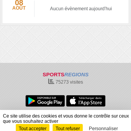
08
AOÛT
Aucun évènement aujourd'hui
SPORTS
REGIONS
75273
visites
Charte cookies
Gestion des cookies
Ce site utilise des cookies et vous donne le contrôle sur ceux
Informations légales
Signaler un contenu inapproprié
que vous souhaitez activer
Tout accepter
Tout refuser
Personnaliser
Envie de participer ?
Connexion