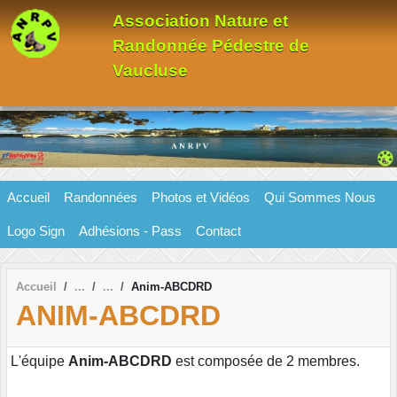
Panneau de gestion des cookies
Association Nature et
Randonnée Pédestre de
Vaucluse
Accueil
Randonnées
Photos et Vidéos
Qui Sommes Nous
Logo Sign
Adhésions - Pass
Contact
Accueil
Anim-ABCDRD
ANIM-ABCDRD
L'équipe
Anim-ABCDRD
est composée de 2 membres.