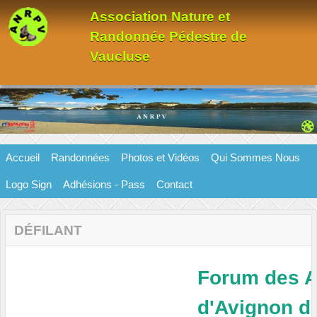
Panneau de gestion des cookies
Association Nature et
Randonnée Pédestre de
Vaucluse
Accueil
Randonnées
Photos et Vidéos
Qui Sommes Nous
Logo Sign
Adhésions - Pass
Contact
DÉFILANT
Forum des A
d'Avignon d